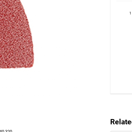
1
Relate
40,320.