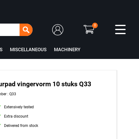
0
S
MISCELLANEOUS
MACHINERY
rpad vingervorm 10 stuks Q33
ber : Q33
Extensively tested
Extra discount
Delivered from stock