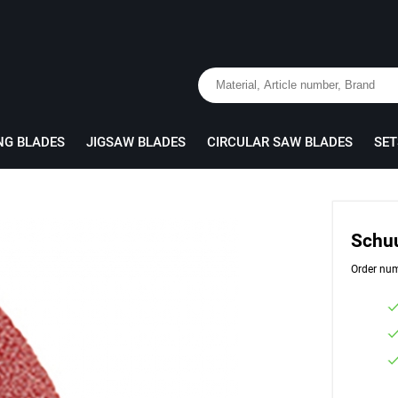
NG BLADES
JIGSAW BLADES
CIRCULAR SAW BLADES
SET
Schuu
Order num