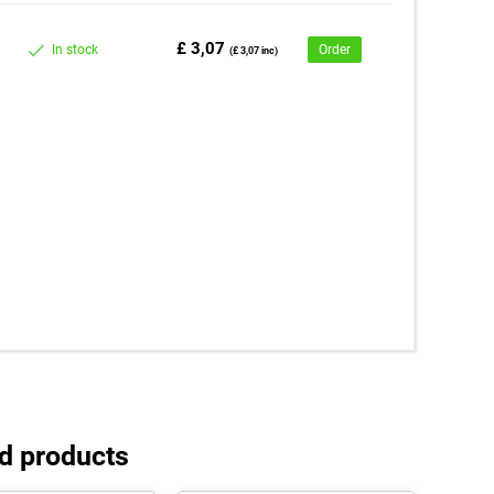
£ 3,07
In stock
Order
(£ 3,07 inc)
d products