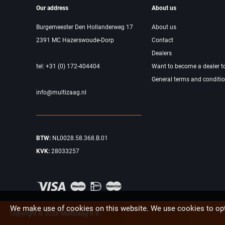
Our address
About us
Burgemeester Den Hollanderweg 17
About us
2391 MC Hazerswoude-Dorp
Contact
Dealers
tel: +31 (0) 172-404404
Want to become a dealer t
General terms and conditi
info@multizaag.nl
BTW:
NL0028.58.368.B.01
KVK:
28033257
We make use of cookies on this website. We use cookies to opt
Copyright © 2026 Multizaag B.V.