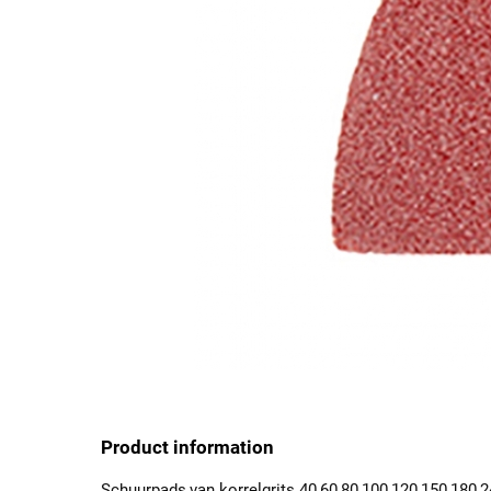
Product information
Schuurpads,van korrelgrits 40,60,80,100,120,150,180,2