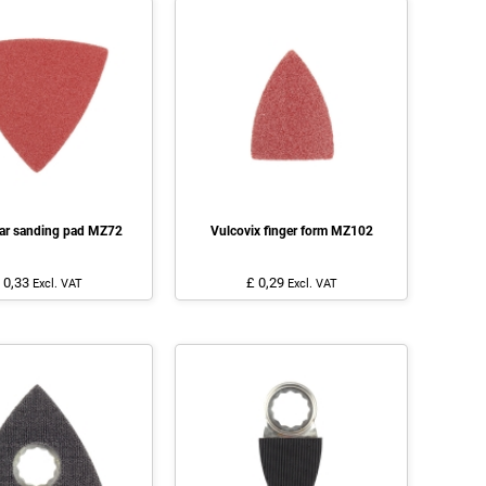
lar sanding pad MZ72
Vulcovix finger form MZ102
 0,33
£ 0,29
Excl. VAT
Excl. VAT