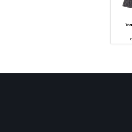
Tria
£